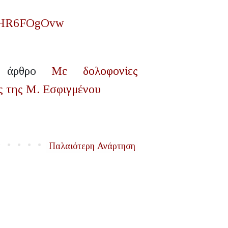
j2HR6FOgOvw
το άρθρο
Με δολοφονίες
ς της Μ. Εσφιγμένου
Παλαιότερη Ανάρτηση