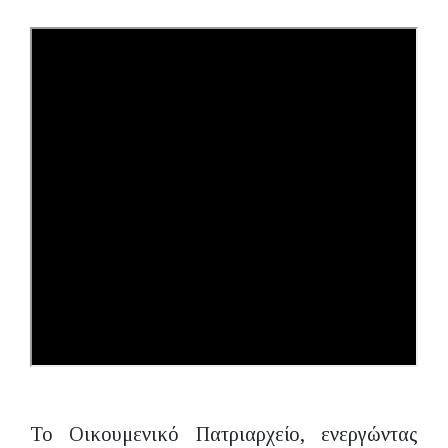
Το Οικουμενικό Πατριαρχείο, ενεργώντας