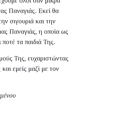
έχουμε όλοι σαν μικρά
ας Παναγιάς. Εκεί θα
την σιγουριά και την
μας Παναγιάς, η οποία ως
 ποτέ τα παιδιά Της.
μούς Της, ευχαριστώντας
 και εμείς μαζί με τον
γμένου