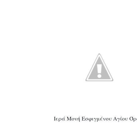
Ιερά Μονή Εσφιγμένου Αγίου Όρ