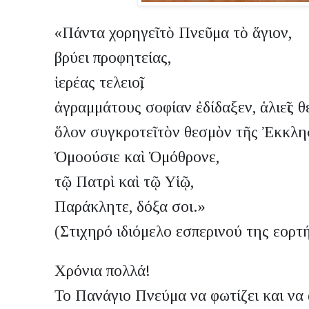
«Πάντα χορηγεῖ τὸ Πνεῦμα τὸ ἅγιον,
βρύει προφητείας,
ἱερέας τελειοῖ,
ἀγραμμάτους σοφίαν ἐδίδαξεν, ἁλιεῖς 
ὅλον συγκροτεῖ τὸν θεσμὸν τῆς Ἐκκλη
Ὁμοούσιε καὶ Ὁμόθρονε,
τῷ Πατρὶ καὶ τῷ Υἱῷ,
Παράκλητε, δόξα σοι.»
(Στιχηρό ιδιόμελο εσπερινού της εορτ
Χρόνια πολλά!
Το Πανάγιο Πνεύμα να φωτίζει και να 