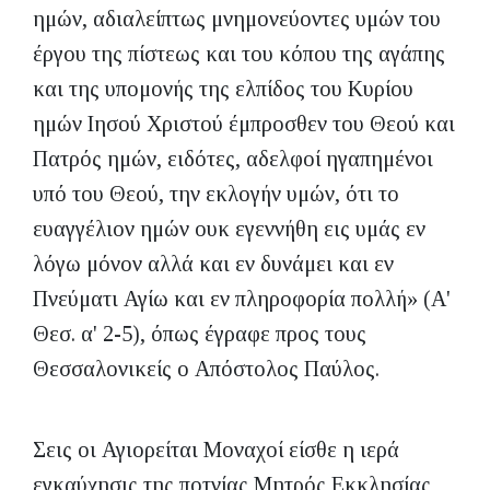
ημών, αδιαλείπτως μνημονεύοντες υμών του
έργου της πίστεως και του κόπου της αγάπης
και της υπομονής της ελπίδος του Κυρίου
ημών Ιησού Χριστού έμπροσθεν του Θεού και
Πατρός ημών, ειδότες, αδελφοί ηγαπημένοι
υπό του Θεού, την εκλογήν υμών, ότι το
ευαγγέλιον ημών ουκ εγεννήθη εις υμάς εν
λόγω μόνον αλλά και εν δυνάμει και εν
Πνεύματι Αγίω και εν πληροφορία πολλή» (Α'
Θεσ. α' 2-5), όπως έγραφε προς τους
Θεσσαλονικείς ο Απόστολος Παύλος.
Σεις οι Αγιορείται Μοναχοί είσθε η ιερά
εγκαύχησις της ποτνίας Μητρός Εκκλησίας