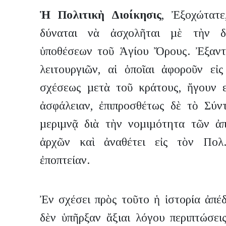
Ἡ Πολιτικὴ Διοίκησις
, Ἐξοχώτατε
δύναται νὰ ἀσχολῆται µὲ τὴν δ
ὑποθέσεων τοῦ Ἁγίου Ὄρους. Ἐξαντλ
λειτουργιῶν, αἱ ὁποῖαι ἀφοροῦν ε
σχέσεως µετὰ τοῦ κράτους, ἤγουν ε
ἀσφάλειαν, ἐπιπροσθέτως δὲ τὸ Σύντ
µεριµνᾷ διὰ τὴν νοµιµότητα τῶν ἀ
ἀρχῶν καὶ ἀναθέτει εἰς τὸν Πολ.
ἐποπτείαν.
Ἐν σχέσει πρὸς τοῦτο ἡ ἱστορία ἀπέδ
δὲν ὑπῆρξαν ἄξιαι λόγου περιπτώσει