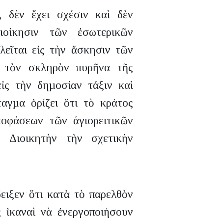
, δὲν ἔχει σχέσιν καὶ δὲν
ιοίκησιν τῶν ἐσωτερικῶν
εῖται εἰς τὴν ἄσκησιν τῶν
ἰς τὸν σκληρὸν πυρῆνα τῆς
ἰς τὴν δηµοσίαν τάξιν καὶ
αγµα ὁρίζει ὅτι τὸ κράτος
ποφάσεων τῶν ἁγιορειτικῶν
 Διοικητὴν τὴν σχετικὴν
ειξεν ὅτι κατὰ τὸ παρελθὸν
ς ἱκαναὶ νὰ ἐνεργοποιήσουν