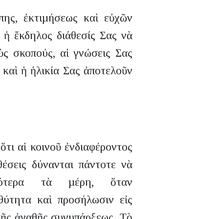
πης, ἐκτιµήσεως καὶ εὐχῶν
ἡ ἔκδηλος διάθεσίς Σας νὰ
οὺς σκοπούς, αἱ γνώσεις Σας
καὶ ἡ ἡλικία Σας ἀποτελοῦν
ὅτι αἱ κοινοῦ ἐνδιαφέροντος
έσεις δύνανται πάντοτε νὰ
φότερα τὰ µέρη, ὅταν
ὐθύτητα καὶ προσήλωσιν εἰς
 τῆς ἀγαθῆς συνυπάρξεως. Τὸ