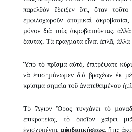
παρελθὸν ἔδειξεν ὅτι, ὅταν τοῦτο
ἐµφιλοχωροῦν ἀτοµικαὶ ἀκροβασίαι, 
µόνον διὰ τοὺς ἀκροβατοῦντας, ἀλλὰ 
ἑαυτάς. Τὰ πράγµατα εἶναι ἁπλᾶ, ἀλλὰ
Ὑπὸ τὸ πρῖσµα αὐτό, ἐπιτρέψατε κύρι
νὰ ἐπισηµάνωµεν διὰ βραχέων ἐκ µ
κρίσιµα σηµεῖα τοῦ ἀνατεθειµένου ἡµῖν
Τὸ Ἅγιον Ὄρος τυγχάνει τὸ µοναδ
ἐπικρατείας, τὸ ὁποῖον χαίρει µ
ἐνισχυµένης
αὐτοδιοικήσεως
, ἥτις ἀκ