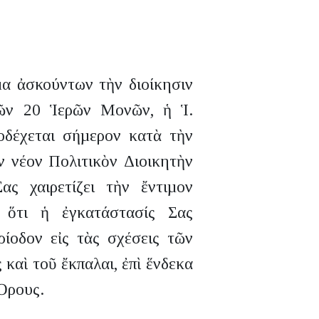
α ἀσκούντων τὴν διοίκησιν
ῶν 20 Ἱερῶν Μονῶν, ἡ Ἱ.
οδέχεται σήµερον κατὰ τὴν
ν νέον Πολιτικὸν Διοικητὴν
ς χαιρετίζει τὴν ἔντιµον
 ὅτι ἡ ἐγκατάστασίς Σας
ρίοδον εἰς τὰς σχέσεις τῶν
 καὶ τοῦ ἔκπαλαι, ἐπὶ ἕνδεκα
Ὄρους.