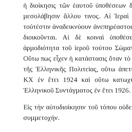
ἡ διοίκησις τῶν ἑαυτοῦ ὑποθέσεων δ
µεσολάβησιν ἄλλου τινος. Αἱ Ἱεραὶ 
τοὐτέστιν ἀναδεικνύουν ἀνεπηρέαστοι
διοικοῦνται. Αἱ δὲ κοιναὶ ὑποθέ
ἁρµοδιότητα τοῦ ἱεροῦ τούτου Σώµα
Οὕτω πως εἶχεν ἡ κατάστασις ὅταν τ
τῆς Ἑλληνικῆς Πολιτείας, οὕτω ἀπετ
ΚΧ ἐν ἔτει 1924 καὶ οὕτω κατωχ
Ἑλληνικοῦ Συντάγµατος ἐν ἔτει 1926.
Εἰς τὴν αὐτοδιοίκησιν τοῦ τόπου οὐδε
συµµετοχήν.