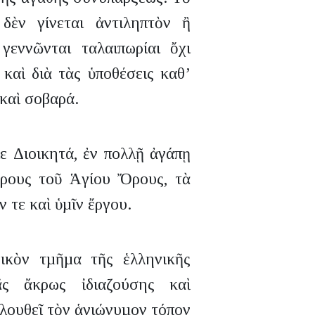
 δὲν γίνεται ἀντιληπτὸν ἢ
γεννῶνται ταλαιπωρίαι ὄχι
καὶ διὰ τὰς ὑποθέσεις καθ’
 καὶ σοβαρά.
ε Διοικητά, ἐν πολλῇ ἀγάπῃ
έρους τοῦ Ἁγίου Ὄρους, τὰ
 τε καὶ ὑµῖν ἔργου.
ικὸν τµῆµα τῆς ἑλληνικῆς
ιᾶς ἄκρως ἰδιαζούσης καὶ
ολουθεῖ τὸν ἁγιώνυµον τόπον