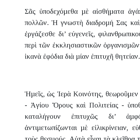
Σᾶς ὑποδεχόµεθα µὲ αἰσθήµατα ἀγά
πολλῶν. Ἡ γνωστὴ διαδροµή Σας καὶ 
ἐργάζεσθε δι’ εύγενεῖς, φιλανθρωπικ
περὶ τῶν ἐκκλησιαστικῶν ὀργανισµῶν 
ἱκανὰ ἐφόδια διὰ µίαν ἐπιτυχῆ θητείαν.
Ἡµεῖς, ὡς Ἱερὰ Κοινότης, θεωροῦµεν 
- Ἁγίου Ὄρους καὶ Πολιτείας - ὑποθ
καταλήγουν ἐπιτυχῶς δι’ ἀµ
ἀντιµετωπίζωνται µὲ εἰλικρίνειαν, ε
τοὺς θεσµούς. Αὐτὰ εἶναι τὰ κλεῖθρα