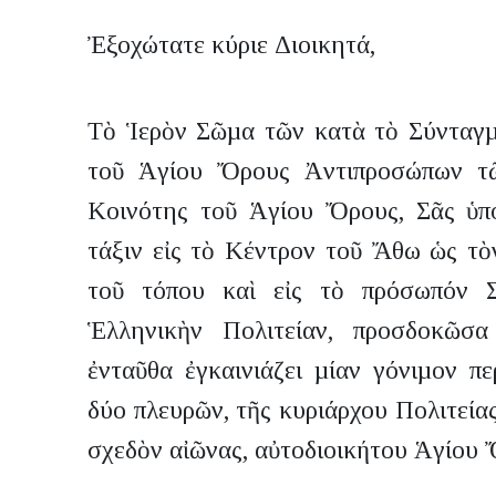
Ἐξοχώτατε κύριε Διοικητά,
Τὸ Ἱερὸν Σῶµα τῶν κατὰ τὸ Σύνταγµ
τοῦ Ἁγίου Ὄρους Ἀντιπροσώπων τ
Κοινότης τοῦ Ἁγίου Ὄρους, Σᾶς ὑπ
τάξιν εἰς τὸ Κέντρον τοῦ Ἄθω ὡς τὸ
τοῦ τόπου καὶ εἰς τὸ πρόσωπόν Σα
Ἑλληνικὴν Πολιτείαν, προσδοκῶσα
ἐνταῦθα ἐγκαινιάζει µίαν γόνιµον πε
δύο πλευρῶν, τῆς κυριάρχου Πολιτείας
σχεδὸν αἰῶνας, αὐτοδιοικήτου Ἁγίου 