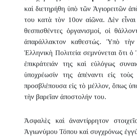
καὶ διετηρήθη ὑπὸ τῶν Ἁγιορειτῶν ἀ
του κατὰ τὸν 10ον αἰῶνα. Δὲν εἶναι
θεσπισθέντες ὀργανισµοί, οἱ θάλλον
ἀπαράλλακτον καθεστώς. Ὑπὸ τὴν 
Ἑλληνικὴ Πολιτεία σεµνύνεται ὅτι ὁ 
ἐπικράτειάν της καὶ εὐλόγως συνα
ὑποχρέωσίν της ἀπέναντι εἰς τοὺς
προσβλέπουσα εἰς τὸ µέλλον, ὅπως ὑπ
τὴν βαρεῖαν ἀποστολήν του.
Ἀσφαλὲς καὶ ἀναντίρρητον στοιχεῖ
Ἁγιωνύµου Τόπου καὶ συγχρόνως ἐγγύη