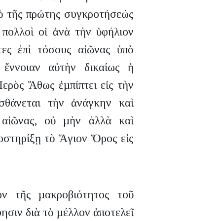
πὸ τῆς πρώτης συγκροτήσεώς
 πολλοὶ οἱ ἀνὰ τὴν ὑφήλιον
τες ἐπὶ τόσους αἰῶνας ὑπὸ
ἔννοιαν αὐτὴν δικαίως ἡ
Ἱερὸς Ἄθως ἐµπίπτει εἰς τὴν
ισθάνεται τὴν ἀνάγκην καὶ
 αἰῶνας, οὐ µὴν ἀλλὰ καὶ
οστηρίξῃ τὸ Ἅγιον Ὄρος εἰς
ον τῆς µακροβιότητος τοῦ
σιν διὰ τὸ µέλλον ἀποτελεῖ