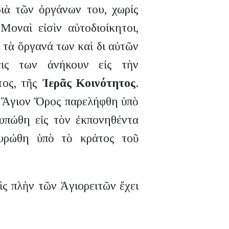
ιὰ τῶν ὀργάνων του, χωρίς
Μοναὶ εἰσὶν αὐτοδιοίκητοι,
 τὰ ὄργανά των καὶ δι αὐτῶν
σεις των ἀνήκουν εἰς τὴν
τος, τῆς
Ἱερᾶς Κοινότητος
.
ὸ Ἅγιον Ὄρος παρελήφθη ὑπὸ
υπώθη εἰς τὸν ἐκπονηθέντα
υρώθη ὑπὸ τὸ κράτος τοῦ
ὶς πλὴν τῶν Ἁγιορειτῶν ἔχει